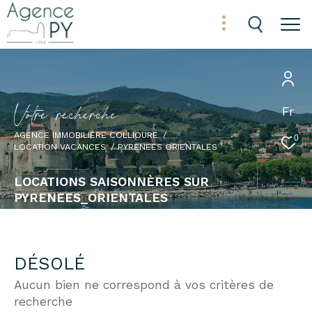
V
o
t
r
e
r
e
c
h
e
r
c
h
e
Fr
AGENCE IMMOBILIÈRE COLLIOURE
0
LOCATION VACANCES
PYRENEES ORIENTALES
LOCATIONS SAISONNÈRES SUR
PYRENEES_ORIENTALES
DÉSOLÉ
Aucun bien ne correspond à vos critères de
recherche