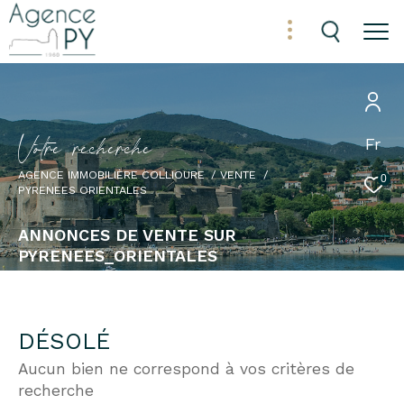
V
o
t
r
e
r
e
c
h
e
r
c
h
e
Fr
AGENCE IMMOBILIÈRE COLLIOURE
VENTE
0
PYRENEES ORIENTALES
ANNONCES DE VENTE SUR
PYRENEES_ORIENTALES
DÉSOLÉ
Aucun bien ne correspond à vos critères de
recherche