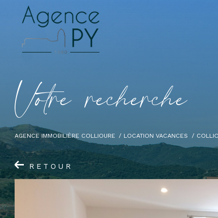
V
o
t
r
e
r
e
c
h
e
r
c
h
e
AGENCE IMMOBILIÈRE COLLIOURE
LOCATION VACANCES
COLLI
RETOUR