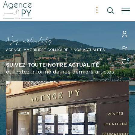
N
o
s
a
c
t
u
a
l
i
t
é
s
Fr
AGENCE IMMOBILIÈRE COLLIOURE
NOS ACTUALITES
0
SUIVEZ TOUTE NOTRE ACTUALITÉ
et restez informé de nos derniers articles