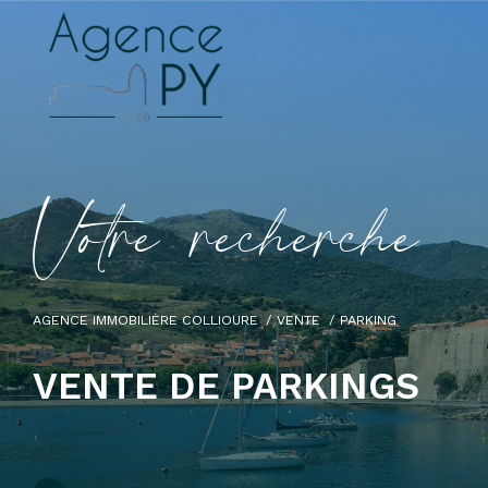
V
o
t
r
e
r
e
c
h
e
r
c
h
e
AGENCE IMMOBILIÈRE COLLIOURE
VENTE
PARKING
VENTE DE PARKINGS