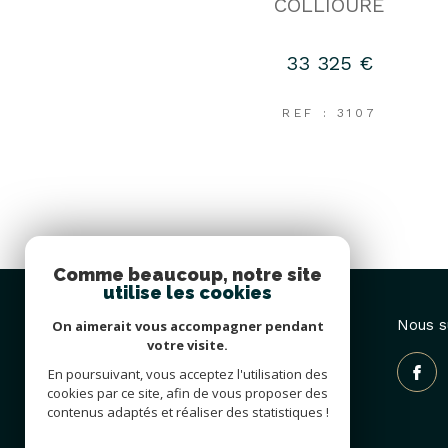
COLLIOURE
33 325 €
REF : 3107
Comme beaucoup, notre site
utilise les cookies
Agence Py
Nous s
On aimerait vous accompagner pendant
votre visite.
04 68 82 04 97
En poursuivant, vous acceptez l'utilisation des
cookies par ce site, afin de vous proposer des
info@agence-py.fr
contenus adaptés et réaliser des statistiques !
17 rue pasteur
66190
collioure