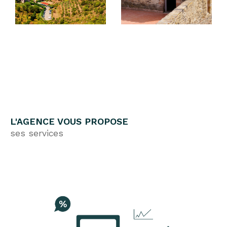
votre projet. Estimations, conseils,
commercialisation, mise en œuvre de
nombreux moyens de communication innovants
et négociation : notre équipe vous permettra de
vendre votre bien ou d'acheter le bien
recherché.
Découvrez nos
annonces immobilières à Port-
Vendres
, ainsi que nos
annonces immobilières
à Collioure
et
locations saisonnières à Colliou
L'AGENCE VOUS PROPOSE
re
.
ses services
Trouver une location de vacances
Forts de notre expérience, d'une connaissance
parfaite du marché locatif estival et d'outils de
communication pertinents, nous saurons
optimiser la gestion locative de vos biens. Nous