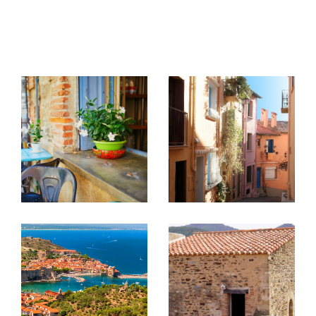
Services immobiliers à
Collioure, Port-Vendres et
environs
L'agence Py offre depuis plus de 50 ans un
savoir-faire reconnu dans les 3 services clés de
sa profession.
Réaliser une transaction
immobilière à Collioure et Port-
Vendres
L'acquisition ou la vente d'un bien immobilier
requièrent le concours d'un agent immobilier
compétent. Le sérieux et l'expérience de notre
équipe sont autant d'atouts pour mener à bien