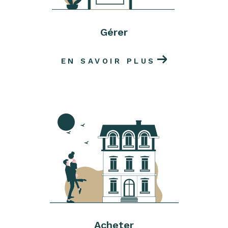
de déterminer la valeur réelle de votre
propriété en prenant compte des prix du
Gérer
marché.
Contactez-vous pour
faire estimer votre bien à
EN SAVOIR PLUS
Collioure
.
Prendre contact avec l'Agence
Py
Nous sommes à votre écoute dans nos locaux,
par téléphone ou par email pour vous aider
dans votre projet immobilier.
Contactez-nous !
Acheter