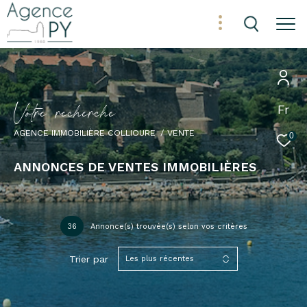
V
o
t
r
e
r
e
c
h
e
r
c
h
e
Fr
AGENCE IMMOBILIÈRE COLLIOURE
VENTE
0
ANNONCES DE VENTES IMMOBILIÈRES
36
Annonce(s) trouvée(s) selon vos critères
Trier par
Les plus récentes