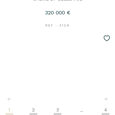
320 000 €
REF : 3129
1
2
3
4
...