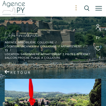
V
o
t
r
e
r
e
c
h
e
r
c
h
e
Fr
AGENCE IMMOBILIÈRE COLLIOURE
LOCATION VACANCES
COLLIOURE
APPARTEMENT
0
T3
LOCATION SAISONNIERE APPARTEMENT 3 PIECES INTERNET
BALCON PROCHE PLAGE A COLLIOURE
RETOUR