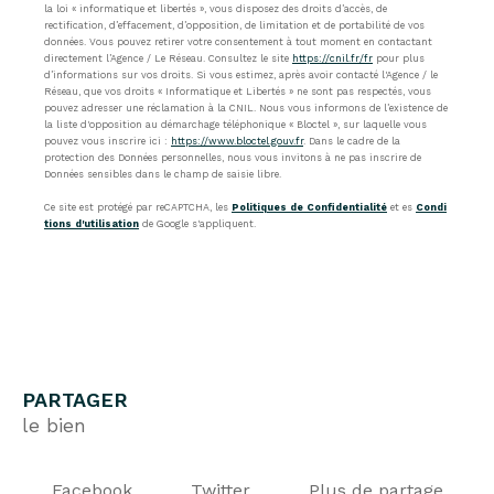
la loi « informatique et libertés », vous disposez des droits d’accès, de
rectification, d’effacement, d’opposition, de limitation et de portabilité de vos
données. Vous pouvez retirer votre consentement à tout moment en contactant
directement l’Agence / Le Réseau. Consultez le site
https://cnil.fr/fr
pour plus
d’informations sur vos droits. Si vous estimez, après avoir contacté l'Agence / le
Réseau, que vos droits « Informatique et Libertés » ne sont pas respectés, vous
pouvez adresser une réclamation à la CNIL. Nous vous informons de l’existence de
la liste d'opposition au démarchage téléphonique « Bloctel », sur laquelle vous
pouvez vous inscrire ici :
https://www.bloctel.gouv.fr
. Dans le cadre de la
protection des Données personnelles, nous vous invitons à ne pas inscrire de
Données sensibles dans le champ de saisie libre.
Ce site est protégé par reCAPTCHA, les
Politiques de Confidentialité
et es
Condi
tions d'utilisation
de Google s'appliquent.
PARTAGER
le bien
Facebook
Twitter
Plus de partage