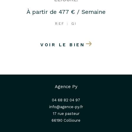
À partir de
477 € / Semaine
REF : GI
VOIR LE BIEN
Agence Py
04 68 82 04 97
info@agence-py.fr
17 rue pasteur
66190
collioure