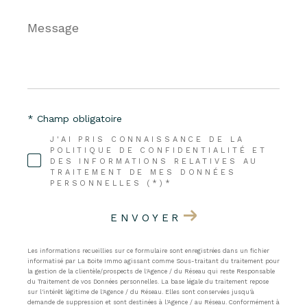
Message
*
* Champ obligatoire
J'AI PRIS CONNAISSANCE DE LA
POLITIQUE DE CONFIDENTIALITÉ ET
DES INFORMATIONS RELATIVES AU
TRAITEMENT DE MES DONNÉES
PERSONNELLES (*)*
ENVOYER
Les informations recueillies sur ce formulaire sont enregistrées dans un fichier
informatisé par La Boite Immo agissant comme Sous-traitant du traitement pour
la gestion de la clientèle/prospects de l'Agence / du Réseau qui reste Responsable
du Traitement de vos Données personnelles. La base légale du traitement repose
sur l'intérêt légitime de l'Agence / du Réseau. Elles sont conservées jusqu'à
demande de suppression et sont destinées à l'Agence / au Réseau. Conformément à