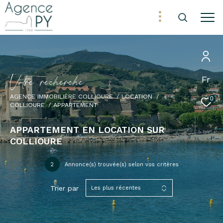
V
o
t
r
e
r
e
c
h
e
r
c
h
e
Fr
AGENCE IMMOBILIÈRE COLLIOURE
LOCATION
0
COLLIOURE
APPARTEMENT
APPARTEMENT EN LOCATION SUR
COLLIOURE
2
Annonce(s) trouvée(s) selon vos critères
Trier par
Les plus récentes