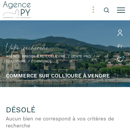
V
o
t
r
e
r
e
c
h
e
r
c
h
e
Fr
AGENCE IMMOBILIÈRE COLLIOURE
VENTE PRO
0
COLLIOURE
COMMERCE
COMMERCE SUR COLLIOURE À VENDRE
DÉSOLÉ
Aucun bien ne correspond à vos critères de
recherche