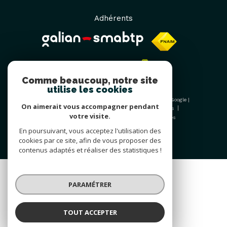
Adhérents
Comme beaucoup, notre site
utilise les cookies
© 2026 | Tous droits réservés | Traduction powered by Google |
On aimerait vous accompagner pendant
Nos honoraires
Plan du site
Mentions légales
votre visite.
Admin
Nos liens
Politique RGPD
Cookies
En poursuivant, vous acceptez l'utilisation des
cookies par ce site, afin de vous proposer des
contenus adaptés et réaliser des statistiques !
PARAMÉTRER
TOUT ACCEPTER