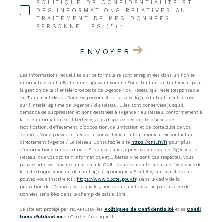
POLITIQUE DE CONFIDENTIALITÉ ET
DES INFORMATIONS RELATIVES AU
TRAITEMENT DE MES DONNÉES
PERSONNELLES (*)*
ENVOYER
Les informations recueillies sur ce formulaire sont enregistrées dans un fichier
informatisé par La Boite Immo agissant comme Sous-traitant du traitement pour
la gestion de la clientèle/prospects de l'Agence / du Réseau qui reste Responsable
du Traitement de vos Données personnelles. La base légale du traitement repose
sur l'intérêt légitime de l'Agence / du Réseau. Elles sont conservées jusqu'à
demande de suppression et sont destinées à l'Agence / au Réseau. Conformément à
la loi « informatique et libertés », vous disposez des droits d’accès, de
rectification, d’effacement, d’opposition, de limitation et de portabilité de vos
données. Vous pouvez retirer votre consentement à tout moment en contactant
directement l’Agence / Le Réseau. Consultez le site
https://cnil.fr/fr
pour plus
d’informations sur vos droits. Si vous estimez, après avoir contacté l'Agence / le
Réseau, que vos droits « Informatique et Libertés » ne sont pas respectés, vous
pouvez adresser une réclamation à la CNIL. Nous vous informons de l’existence de
la liste d'opposition au démarchage téléphonique « Bloctel », sur laquelle vous
pouvez vous inscrire ici :
https://www.bloctel.gouv.fr
. Dans le cadre de la
protection des Données personnelles, nous vous invitons à ne pas inscrire de
Données sensibles dans le champ de saisie libre.
Ce site est protégé par reCAPTCHA, les
Politiques de Confidentialité
et es
Condi
tions d'utilisation
de Google s'appliquent.