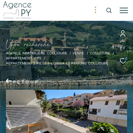
V
o
t
r
e
r
e
c
h
e
r
c
h
e
Fr
AGENCE IMMOBILIÈRE COLLIOURE
VENTE
COLLIOURE
APPARTEMENT
T2
0
APPARTEMENT 2 PIECES LOGGIA ET PARKING COLLIOURE
RETOUR