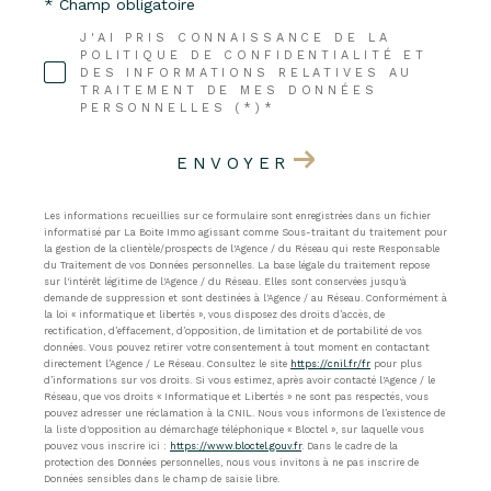
* Champ obligatoire
J'AI PRIS CONNAISSANCE DE LA
POLITIQUE DE CONFIDENTIALITÉ ET
DES INFORMATIONS RELATIVES AU
TRAITEMENT DE MES DONNÉES
PERSONNELLES (*)*
ENVOYER
Les informations recueillies sur ce formulaire sont enregistrées dans un fichier
informatisé par La Boite Immo agissant comme Sous-traitant du traitement pour
la gestion de la clientèle/prospects de l'Agence / du Réseau qui reste Responsable
du Traitement de vos Données personnelles. La base légale du traitement repose
sur l'intérêt légitime de l'Agence / du Réseau. Elles sont conservées jusqu'à
demande de suppression et sont destinées à l'Agence / au Réseau. Conformément à
la loi « informatique et libertés », vous disposez des droits d’accès, de
rectification, d’effacement, d’opposition, de limitation et de portabilité de vos
données. Vous pouvez retirer votre consentement à tout moment en contactant
directement l’Agence / Le Réseau. Consultez le site
https://cnil.fr/fr
pour plus
d’informations sur vos droits. Si vous estimez, après avoir contacté l'Agence / le
Réseau, que vos droits « Informatique et Libertés » ne sont pas respectés, vous
pouvez adresser une réclamation à la CNIL. Nous vous informons de l’existence de
la liste d'opposition au démarchage téléphonique « Bloctel », sur laquelle vous
pouvez vous inscrire ici :
https://www.bloctel.gouv.fr
. Dans le cadre de la
protection des Données personnelles, nous vous invitons à ne pas inscrire de
Données sensibles dans le champ de saisie libre.