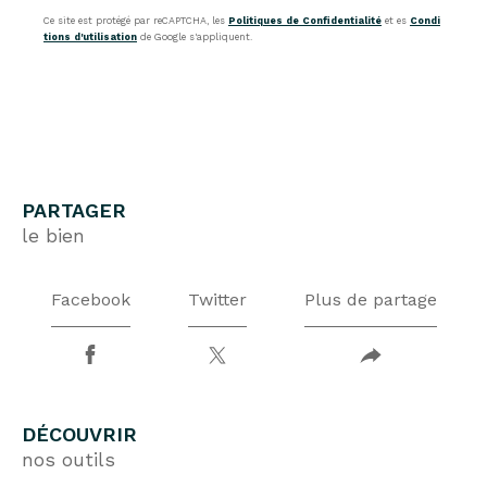
Ce site est protégé par reCAPTCHA, les
Politiques de Confidentialité
et es
Condi
tions d'utilisation
de Google s'appliquent.
PARTAGER
le bien
Facebook
Twitter
Plus de partage
DÉCOUVRIR
nos outils