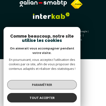
© 2026 | Tous droits réservés | Traduction powered by Google |
Comme beaucoup, notre site
Nos honoraires
Plan du site
Mentions légales
utilise les cookies
Admin
Nos liens
Politique RGPD
Cookies
On aimerait vous accompagner pendant
votre visite.
En poursuivant, vous acceptez l'utilisation des
cookies par ce site, afin de vous proposer des
contenus adaptés et réaliser des statistiques !
PARAMÉTRER
TOUT ACCEPTER