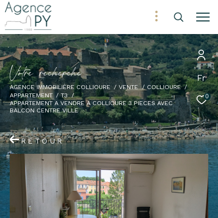
V
o
t
r
e
r
e
c
h
e
r
c
h
e
Fr
AGENCE IMMOBILIÈRE COLLIOURE
VENTE
COLLIOURE
APPARTEMENT
T3
0
APPARTEMENT A VENDRE A COLLIOURE 3 PIECES AVEC
BALCON CENTRE VILLE
RETOUR