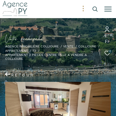
V
o
t
r
e
r
e
c
h
e
r
c
h
e
Fr
AGENCE IMMOBILIÈRE COLLIOURE
VENTE
COLLIOURE
APPARTEMENT
T3
0
APPARTEMENT 3 PIECES CENTRE VILLE A VENDRE A
COLLIOURE
RETOUR