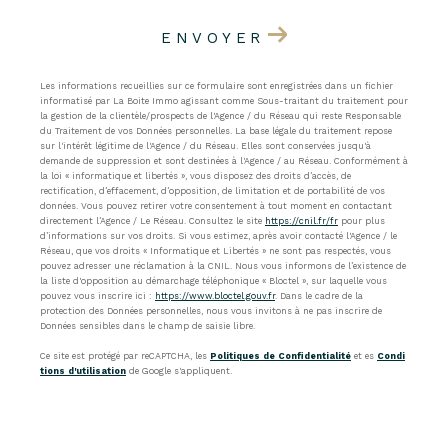
ENVOYER
Les informations recueillies sur ce formulaire sont enregistrées dans un fichier
informatisé par La Boite Immo agissant comme Sous-traitant du traitement pour
la gestion de la clientèle/prospects de l'Agence / du Réseau qui reste Responsable
du Traitement de vos Données personnelles. La base légale du traitement repose
sur l'intérêt légitime de l'Agence / du Réseau. Elles sont conservées jusqu'à
demande de suppression et sont destinées à l'Agence / au Réseau. Conformément à
la loi « informatique et libertés », vous disposez des droits d’accès, de
rectification, d’effacement, d’opposition, de limitation et de portabilité de vos
données. Vous pouvez retirer votre consentement à tout moment en contactant
directement l’Agence / Le Réseau. Consultez le site
https://cnil.fr/fr
pour plus
d’informations sur vos droits. Si vous estimez, après avoir contacté l'Agence / le
Réseau, que vos droits « Informatique et Libertés » ne sont pas respectés, vous
pouvez adresser une réclamation à la CNIL. Nous vous informons de l’existence de
la liste d'opposition au démarchage téléphonique « Bloctel », sur laquelle vous
pouvez vous inscrire ici :
https://www.bloctel.gouv.fr
. Dans le cadre de la
protection des Données personnelles, nous vous invitons à ne pas inscrire de
Données sensibles dans le champ de saisie libre.
Ce site est protégé par reCAPTCHA, les
Politiques de Confidentialité
et es
Condi
tions d'utilisation
de Google s'appliquent.