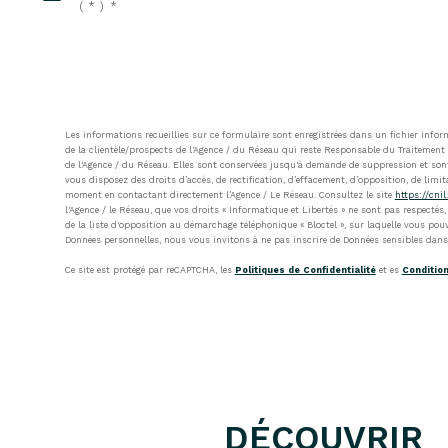
(*)*
Les informations recueillies sur ce formulaire sont enregistrées dans un fichier inf
de la clientèle/prospects de l'Agence / du Réseau qui reste Responsable du Traitement 
de l'Agence / du Réseau. Elles sont conservées jusqu'à demande de suppression et sont 
vous disposez des droits d’accès, de rectification, d’effacement, d’opposition, de limi
moment en contactant directement l’Agence / Le Réseau. Consultez le site
https://cnil.
l'Agence / le Réseau, que vos droits « Informatique et Libertés » ne sont pas respecté
de la liste d'opposition au démarchage téléphonique « Bloctel », sur laquelle vous pouv
Données personnelles, nous vous invitons à ne pas inscrire de Données sensibles dans 
Ce site est protégé par reCAPTCHA, les
Politiques de Confidentialité
et es
Condition
DÉCOUVRIR