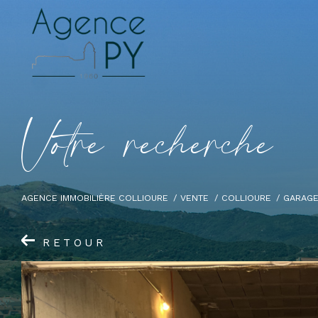
V
o
t
r
e
r
e
c
h
e
r
c
h
e
AGENCE IMMOBILIÈRE COLLIOURE
VENTE
COLLIOURE
GARAG
RETOUR