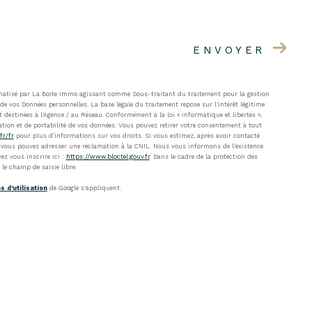
ENVOYER
ormatisé par La Boite Immo agissant comme Sous-traitant du traitement pour la gestion
de vos Données personnelles. La base légale du traitement repose sur l'intérêt légitime
destinées à l'Agence / au Réseau. Conformément à la loi « informatique et libertés »,
tation et de portabilité de vos données. Vous pouvez retirer votre consentement à tout
fr/fr
pour plus d’informations sur vos droits. Si vous estimez, après avoir contacté
s, vous pouvez adresser une réclamation à la CNIL. Nous vous informons de l’existence
ez vous inscrire ici :
https://www.bloctel.gouv.fr
. Dans le cadre de la protection des
le champ de saisie libre.
s d'utilisation
de Google s'appliquent.