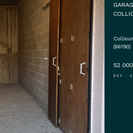
GARAG
COLLI
Colliou
(66190)
52 000
REF : 