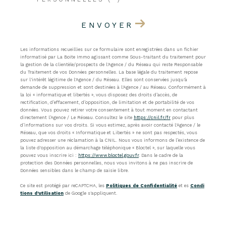
ENVOYER
Les informations recueillies sur ce formulaire sont enregistrées dans un fichier
informatisé par La Boite Immo agissant comme Sous-traitant du traitement pour
la gestion de la clientèle/prospects de l'Agence / du Réseau qui reste Responsable
du Traitement de vos Données personnelles. La base légale du traitement repose
sur l'intérêt légitime de l'Agence / du Réseau. Elles sont conservées jusqu'à
demande de suppression et sont destinées à l'Agence / au Réseau. Conformément à
la loi « informatique et libertés », vous disposez des droits d’accès, de
rectification, d’effacement, d’opposition, de limitation et de portabilité de vos
données. Vous pouvez retirer votre consentement à tout moment en contactant
directement l’Agence / Le Réseau. Consultez le site
https://cnil.fr/fr
pour plus
d’informations sur vos droits. Si vous estimez, après avoir contacté l'Agence / le
Réseau, que vos droits « Informatique et Libertés » ne sont pas respectés, vous
pouvez adresser une réclamation à la CNIL. Nous vous informons de l’existence de
la liste d'opposition au démarchage téléphonique « Bloctel », sur laquelle vous
pouvez vous inscrire ici :
https://www.bloctel.gouv.fr
. Dans le cadre de la
protection des Données personnelles, nous vous invitons à ne pas inscrire de
Données sensibles dans le champ de saisie libre.
Ce site est protégé par reCAPTCHA, les
Politiques de Confidentialité
et es
Condi
tions d'utilisation
de Google s'appliquent.