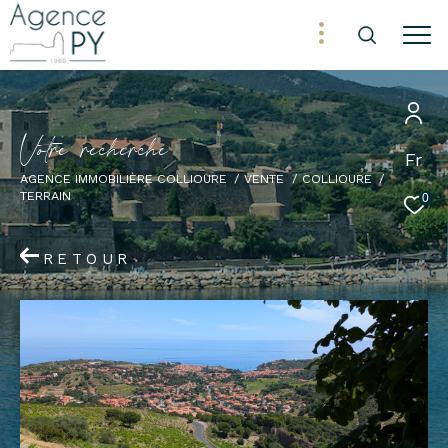
V
o
t
r
e
r
e
c
h
e
r
c
h
e
Fr
AGENCE IMMOBILIÈRE COLLIOURE
VENTE
COLLIOURE
TERRAIN
0
RETOUR