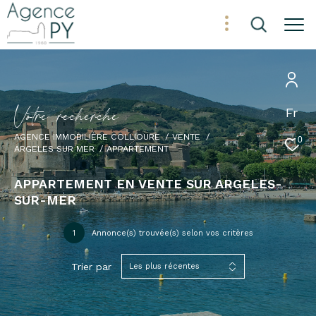
V
o
t
r
e
r
e
c
h
e
r
c
h
e
Fr
AGENCE IMMOBILIÈRE COLLIOURE
VENTE
0
ARGELES SUR MER
APPARTEMENT
APPARTEMENT EN VENTE SUR ARGELES-
SUR-MER
1
Annonce(s) trouvée(s) selon vos critères
Trier par
Les plus récentes