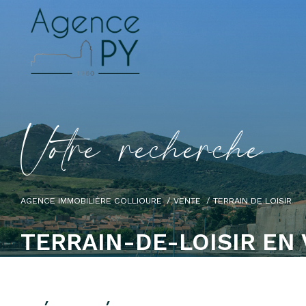
V
o
t
r
e
r
e
c
h
e
r
c
h
e
AGENCE IMMOBILIÈRE COLLIOURE
VENTE
TERRAIN DE LOISIR
TERRAIN-DE-LOISIR EN