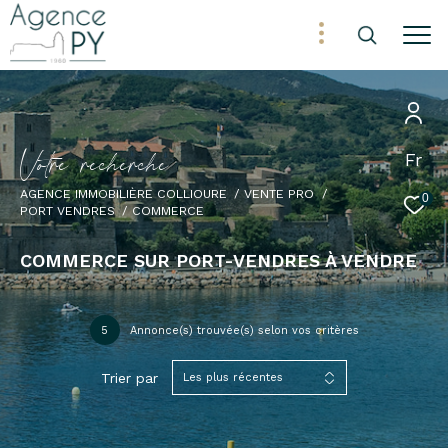
V
o
t
r
e
r
e
c
h
e
r
c
h
e
Fr
AGENCE IMMOBILIÈRE COLLIOURE
VENTE PRO
0
PORT VENDRES
COMMERCE
COMMERCE SUR PORT-VENDRES À VENDRE
5
Annonce(s) trouvée(s) selon vos critères
Trier par
Les plus récentes