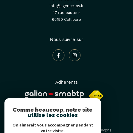
info@agence-py.fr
17 rue pasteur
66190
collioure
Nous suivre sur
Adhérents
Comme beaucoup, notre site
utilise les cookies
On aimerait vous accompagner pendant
votre visite.
© 2026 | Tous droits réservés | Traduction powered by Google |