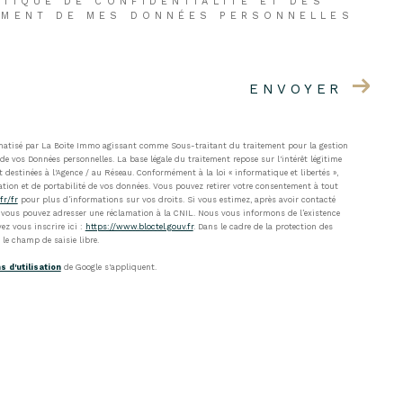
ITIQUE DE CONFIDENTIALITÉ ET DES
TEMENT DE MES DONNÉES PERSONNELLES
ENVOYER
ormatisé par La Boite Immo agissant comme Sous-traitant du traitement pour la gestion
de vos Données personnelles. La base légale du traitement repose sur l'intérêt légitime
destinées à l'Agence / au Réseau. Conformément à la loi « informatique et libertés »,
tation et de portabilité de vos données. Vous pouvez retirer votre consentement à tout
fr/fr
pour plus d’informations sur vos droits. Si vous estimez, après avoir contacté
s, vous pouvez adresser une réclamation à la CNIL. Nous vous informons de l’existence
ez vous inscrire ici :
https://www.bloctel.gouv.fr
. Dans le cadre de la protection des
le champ de saisie libre.
s d'utilisation
de Google s'appliquent.