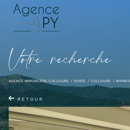
V
o
t
r
e
r
e
c
h
e
r
c
h
e
AGENCE IMMOBILIÈRE COLLIOURE
VENTE
COLLIOURE
APPART
RETOUR