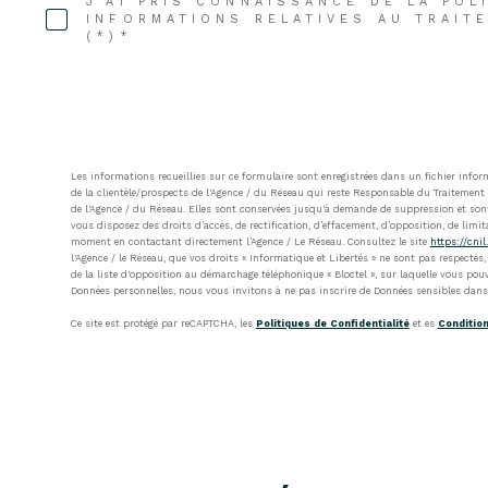
J'AI PRIS CONNAISSANCE DE LA POL
INFORMATIONS RELATIVES AU TRAI
(*)*
Les informations recueillies sur ce formulaire sont enregistrées dans un fichier inf
de la clientèle/prospects de l'Agence / du Réseau qui reste Responsable du Traitement 
de l'Agence / du Réseau. Elles sont conservées jusqu'à demande de suppression et sont 
vous disposez des droits d’accès, de rectification, d’effacement, d’opposition, de limi
moment en contactant directement l’Agence / Le Réseau. Consultez le site
https://cnil.
l'Agence / le Réseau, que vos droits « Informatique et Libertés » ne sont pas respecté
de la liste d'opposition au démarchage téléphonique « Bloctel », sur laquelle vous pouv
Données personnelles, nous vous invitons à ne pas inscrire de Données sensibles dans 
Ce site est protégé par reCAPTCHA, les
Politiques de Confidentialité
et es
Condition