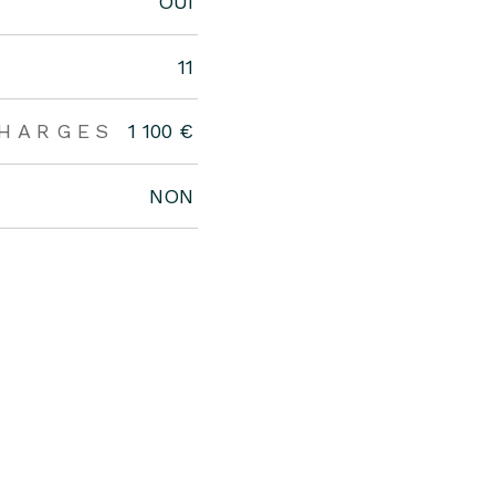
OUI
11
CHARGES
1 100 €
NON