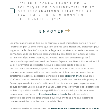
J'AI PRIS CONNAISSANCE DE LA
POLITIQUE DE CONFIDENTIALITÉ ET
DES INFORMATIONS RELATIVES AU
TRAITEMENT DE MES DONNÉES
PERSONNELLES (*)*
ENVOYER
Les informations recueillies sur ce formulaire sont enregistrées dans un fichier
informatisé par La Boite Immo agissant comme Sous-traitant du traitement pour
la gestion de la clientèle/prospects de l'Agence / du Réseau qui reste Responsable
du Traitement de vos Données personnelles. La base légale du traitement repose
sur l'intérêt légitime de l'Agence / du Réseau. Elles sont conservées jusqu'à
demande de suppression et sont destinées à l'Agence / au Réseau. Conformément à
la loi « informatique et libertés », vous disposez des droits d’accès, de
rectification, d’effacement, d’opposition, de limitation et de portabilité de vos
données. Vous pouvez retirer votre consentement à tout moment en contactant
directement l’Agence / Le Réseau. Consultez le site
https://cnil.fr/fr
pour plus
d’informations sur vos droits. Si vous estimez, après avoir contacté l'Agence / le
Réseau, que vos droits « Informatique et Libertés » ne sont pas respectés, vous
pouvez adresser une réclamation à la CNIL. Nous vous informons de l’existence de
la liste d'opposition au démarchage téléphonique « Bloctel », sur laquelle vous
pouvez vous inscrire ici :
https://www.bloctel.gouv.fr
. Dans le cadre de la
protection des Données personnelles, nous vous invitons à ne pas inscrire de
Données sensibles dans le champ de saisie libre.
Ce site est protégé par reCAPTCHA, les
Politiques de Confidentialité
et es
Condi