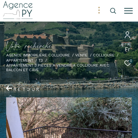
V
o
t
r
e
r
e
c
h
e
r
c
h
e
Fr
AGENCE IMMOBILIÈRE COLLIOURE
VENTE
COLLIOURE
APPARTEMENT
T3
0
APPARTEMENT 3 PIECES A VENDRE A COLLIOURE AVEC
BALCON ET CAVE
RETOUR