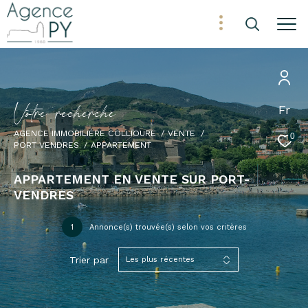
V
o
t
r
e
r
e
c
h
e
r
c
h
e
Fr
AGENCE IMMOBILIÈRE COLLIOURE
VENTE
0
PORT VENDRES
APPARTEMENT
APPARTEMENT EN VENTE SUR PORT-
VENDRES
1
Annonce(s) trouvée(s) selon vos critères
Trier par
Les plus récentes