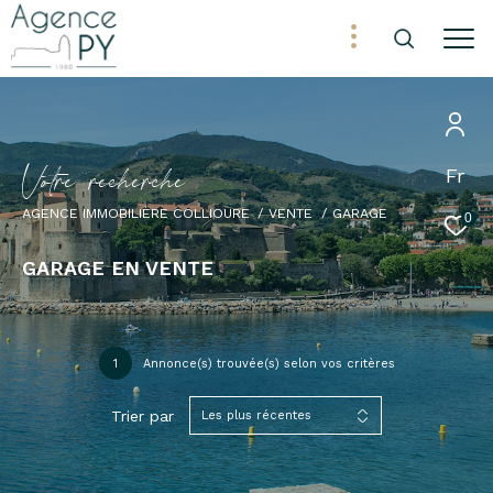
V
o
t
r
e
r
e
c
h
e
r
c
h
e
Fr
AGENCE IMMOBILIÈRE COLLIOURE
VENTE
GARAGE
0
GARAGE EN VENTE
1
Annonce(s) trouvée(s) selon vos critères
Trier par
Les plus récentes